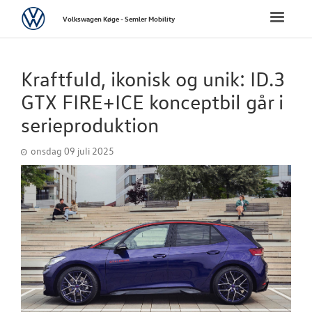
Volkswagen
Toggle
Volkswagen Køge - Semler Mobility
naviga
FORSIDE
Kraftfuld, ikonisk og unik: ID.3
NYE PERSONBI
GTX FIRE+ICE konceptbil går i
serieproduktion
NYE VAREBILER
onsdag 09 juli 2025
BRUGTE BILER
VÆRKSTED
SKADECENTER
TILBEHØR