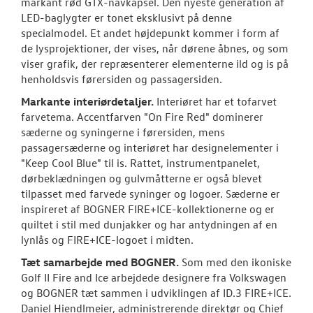
markant rød GTX-navkapsel. Den nyeste generation af
LED-baglygter er tonet eksklusivt på denne
specialmodel. Et andet højdepunkt kommer i form af
de lysprojektioner, der vises, når dørene åbnes, og som
viser grafik, der repræsenterer elementerne ild og is på
henholdsvis førersiden og passagersiden.
Markante interiørdetaljer.
Interiøret har et tofarvet
farvetema. Accentfarven "On Fire Red" dominerer
sæderne og syningerne i førersiden, mens
passagersæderne og interiøret har designelementer i
"Keep Cool Blue" til is. Rattet, instrumentpanelet,
dørbeklædningen og gulvmåtterne er også blevet
tilpasset med farvede syninger og logoer. Sæderne er
inspireret af BOGNER FIRE+ICE-kollektionerne og er
quiltet i stil med dunjakker og har antydningen af en
lynlås og FIRE+ICE-logoet i midten.
Tæt samarbejde med BOGNER.
Som med den ikoniske
Golf II Fire and Ice arbejdede designere fra Volkswagen
og BOGNER tæt sammen i udviklingen af ID.3 FIRE+ICE.
Daniel Hiendlmeier, administrerende direktør og Chief