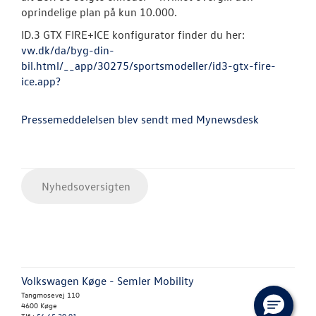
oprindelige plan på kun 10.000.
ID.3 GTX FIRE+ICE konfigurator finder du her:
vw.dk/da/byg-din-
bil.html/__app/30275/sportsmodeller/id3-gtx-fire-
ice.app?
Pressemeddelelsen blev sendt med Mynewsdesk
Nyhedsoversigten
Volkswagen Køge - Semler Mobility
Tangmosevej 110
4600 Køge
Tlf.:
56 65 20 01