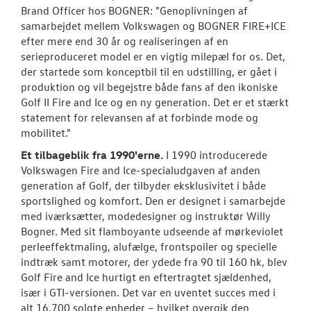
Brand Officer hos BOGNER: "Genoplivningen af
samarbejdet mellem Volkswagen og BOGNER FIRE+ICE
efter mere end 30 år og realiseringen af en
serieproduceret model er en vigtig milepæl for os. Det,
der startede som konceptbil til en udstilling, er gået i
produktion og vil begejstre både fans af den ikoniske
Golf II Fire and Ice og en ny generation. Det er et stærkt
statement for relevansen af at forbinde mode og
mobilitet."
Et tilbageblik fra 1990'erne.
I 1990 introducerede
Volkswagen Fire and Ice-specialudgaven af anden
generation af Golf, der tilbyder eksklusivitet i både
sportslighed og komfort. Den er designet i samarbejde
med iværksætter, modedesigner og instruktør Willy
Bogner. Med sit flamboyante udseende af mørkeviolet
perleeffektmaling, alufælge, frontspoiler og specielle
indtræk samt motorer, der ydede fra 90 til 160 hk, blev
Golf Fire and Ice hurtigt en eftertragtet sjældenhed,
især i GTI-versionen. Det var en uventet succes med i
alt 16.700 solgte enheder – hvilket overgik den