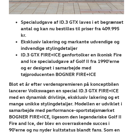
RESERVEDELE
NYHEDER
Specialudgave af ID.3 GTX laves i et begrænset
antal og kan nu bestilles til priser fra 409.995
Tilmeld dig V
kr.
Danmarks nyh
Eksklusiv lakering og markante udvendige og
indvendige stylingdetaljer
Aktuelt
ID.3 GTX FIRE+ICE genfortolker en ikonisk Fire
and Ice specialudgave af Golf II fra 1990'erne
OM OS
og er designet i samarbejde med
tøjproducenten BOGNER FIRE+ICE
JOB OG KARRI
Blot et år efter verdenspremieren på konceptbilen
lancerer Volkswagen en special ID.3 GTX FIRE+ICE
med en dynamisk drivlinje, eksklusiv lakering og et
mange unikke stylingdetaljer. Modellen er udviklet i
samarbejde med performance-sportstøjsmærket
BOGNER FIRE+ICE, ligesom den legendariske Golf II
Fire and Ice, der blev en overraskende succes i
90'erne og nu nyder kultstatus blandt fans. Som en