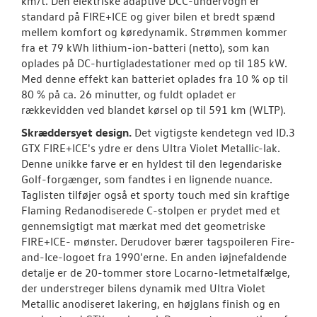
km/t. Den elektriske adaptive DCC-undervogn er
standard på FIRE+ICE og giver bilen et bredt spænd
mellem komfort og køredynamik. Strømmen kommer
fra et 79 kWh lithium-ion-batteri (netto), som kan
oplades på DC-hurtigladestationer med op til 185 kW.
Med denne effekt kan batteriet oplades fra 10 % op til
80 % på ca. 26 minutter, og fuldt opladet er
rækkevidden ved blandet kørsel op til 591 km (WLTP).
Skræddersyet design.
Det vigtigste kendetegn ved ID.3
GTX FIRE+ICE's ydre er dens Ultra Violet Metallic-lak.
Denne unikke farve er en hyldest til den legendariske
Golf-forgænger, som fandtes i en lignende nuance.
Taglisten tilføjer også et sporty touch med sin kraftige
Flaming Redanodiserede C-stolpen er prydet med et
gennemsigtigt mat mærkat med det geometriske
FIRE+ICE- mønster. Derudover bærer tagspoileren Fire-
and-Ice-logoet fra 1990'erne. En anden iøjnefaldende
detalje er de 20-tommer store Locarno-letmetalfælge,
der understreger bilens dynamik med Ultra Violet
Metallic anodiseret lakering, en højglans finish og en