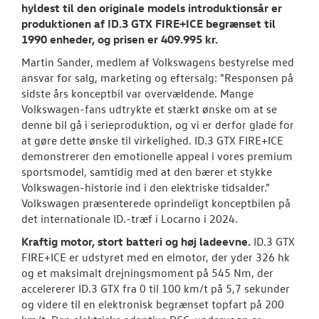
hyldest til den originale models introduktionsår er
produktionen af ID.3 GTX FIRE+ICE begrænset til
1990 enheder, og prisen er 409.995 kr.
Martin Sander, medlem af Volkswagens bestyrelse med
ansvar for salg, marketing og eftersalg: "Responsen på
sidste års konceptbil var overvældende. Mange
Volkswagen-fans udtrykte et stærkt ønske om at se
denne bil gå i serieproduktion, og vi er derfor glade for
at gøre dette ønske til virkelighed. ID.3 GTX FIRE+ICE
demonstrerer den emotionelle appeal i vores premium
sportsmodel, samtidig med at den bærer et stykke
Volkswagen-historie ind i den elektriske tidsalder."
Volkswagen præsenterede oprindeligt konceptbilen på
det internationale ID.-træf i Locarno i 2024.
Kraftig motor, stort batteri og høj ladeevne.
ID.3 GTX
FIRE+ICE er udstyret med en elmotor, der yder 326 hk
og et maksimalt drejningsmoment på 545 Nm, der
accelererer ID.3 GTX fra 0 til 100 km/t på 5,7 sekunder
og videre til en elektronisk begrænset topfart på 200