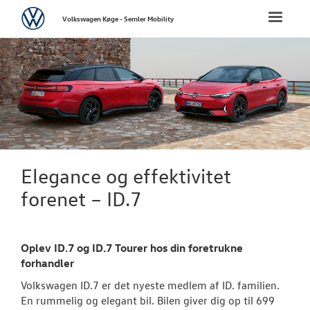
Volkswagen
Toggle
Volkswagen Køge - Semler Mobility
naviga
FORSIDE
NYE PERSONBI
Bestil prøvetu
Book en salgs
Elegance og effektivitet
Byg din Volks
forenet – ID.7
Privatleasing
Oplev ID.7 og ID.7 Tourer hos din foretrukne
Finansiering
forhandler
Elektrisk Volks
Volkswagen ID.7 er det nyeste medlem af ID. familien.
En rummelig og elegant bil. Bilen giver dig op til 699
Modeller