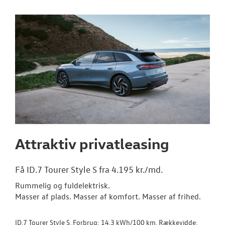
ID.7 og ID.7 T
Den nye Tigua
Garanti
NYE VAREBILER
BRUGTE BILER
Attraktiv privatleasing
VÆRKSTED
SKADECENTER
Få ID.7 Tourer Style S fra 4.195 kr./md.
Rummelig og fuldelektrisk.
TILBEHØR
Masser af plads. Masser af komfort. Masser af frihed.
RESERVEDELE
ID.7 Tourer Style S. Forbrug: 14,3 kWh/100 km. Rækkevidde: