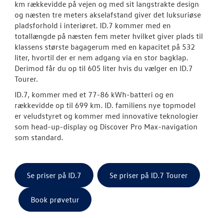
km rækkevidde på vejen og med sit langstrakte design
og næsten tre meters akselafstand giver det luksuriøse
ID.3 Neo
pladsforhold i interiøret. ID.7 kommer med en
totallængde på næsten fem meter hvilket giver plads til
ID.4
klassens største bagagerum med en kapacitet på 532
liter, hvortil der er nem adgang via en stor bagklap.
ID.5
Derimod får du op til 605 liter hvis du vælger en ID.7
Tourer.
T-Roc
ID.7, kommer med et 77-86 kWh-batteri og en
rækkevidde op til 699 km. ID. familiens nye topmodel
ID. Buzz
er veludstyret og kommer med innovative teknologier
som head-up-display og Discover Pro Max-navigation
Aktuelle kam
som standard.
California
Pendlerleasin
Se priser på ID.7
Se priser på ID.7 Tourer
ID. Cross
Book prøvetur
ID. Polo