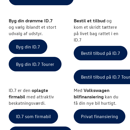
Byg din drømme ID.7
Bestil et tilbud
og
og vælg iblandt et stort
kom et skridt tættere
udvalg af udstyr.
på livet bag rattet i en
ID.7
Byg din ID.7
Bestil tilbud på ID.7
Byg din ID.7 Tourer
Bestil tilbud på ID.7 Tou
ID.7 er den
oplagte
Med
Volkswagen
firmabil
med attraktiv
bilfinansiering
kan du
beskatningsværdi.
få din nye bil hurtigt.
ID.7 som firmabil
Privat finansiering