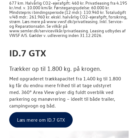
677 km. Halvårlig CO2-ejerafgift: 460 kr. Privatleasing fra 4.195
kr./md. v. 10.000 km/år. Førstegangsydelse: 60.000 kr.
Mindstepris i bindingsperiode (12 mdr.): 110.940 kr. Totaludgift
NYHEDER
v/48 mdr.: 261.960 kr. ekskl. halvårlig CO2-ejerafgift, forsikring,
strøm. Læs mere på www.vwsf.dk/privatleasing. Inkl. Service-
og Reparationsabn. Se vilkår på
OM OS
www.semler.dk/servicevilkår/privatleasing. Leasing udbydes af
VWSF A/S. Gælder v. udlevering inden 31.12.2026.
JOB OG KARRI
ID.7 GTX
Trækker op til 1.800 kg. på krogen.
Med opgraderet trækkapacitet fra
1.400 kg til 1.800
kg
får du endnu mere frihed til at tage udstyret
med.
360° Area View
giver dig fuldt overblik ved
parkering og manøvrering – ideelt til både trailer,
campingvogn og båd.
Læs mere om ID.7 GTX