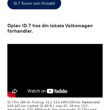
ID.7 Tourer som firmabil
Oplev ID.7 hos din lokale Volkswagen
forhandler.
ID.7 Pro 286 hk. Forbrug: 14,2-14,5 kWh/100 km. Rækkevidde:
618-607 km. Ladetid 10-80 % v. max-DC: 28 min. CO2-
ejerafgift: kr. 370-390/halvår. Den viste model: ID.7 Pro med