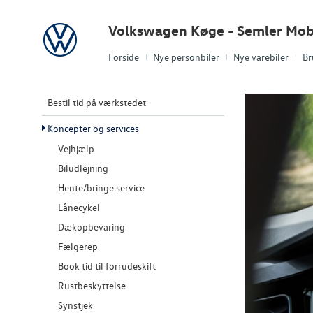
Volkswagen
Volkswagen Køge - Semler Mobi
Forside
Nye personbiler
Nye varebiler
Br
Bestil tid på værkstedet
Koncepter og services
Vejhjælp
Biludlejning
Hente/bringe service
Lånecykel
Dækopbevaring
Fælgerep
Book tid til forrudeskift
Rustbeskyttelse
Synstjek