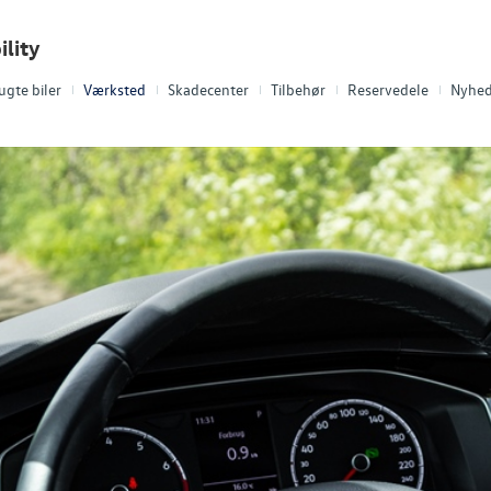
lity
ugte biler
Værksted
Skadecenter
Tilbehør
Reservedele
Nyhed