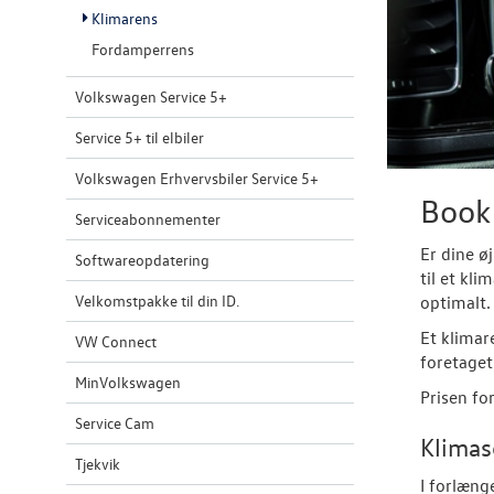
Klimarens
Fordamperrens
Volkswagen Service 5+
Service 5+ til elbiler
Volkswagen Erhvervsbiler Service 5+
Book 
Serviceabonnementer
Er dine ø
Softwareopdatering
til et kl
Velkomstpakke til din ID.
optimalt.
Et klimar
VW Connect
foretaget 
MinVolkswagen
Prisen for
Service Cam
Klimas
Tjekvik
I forlæng