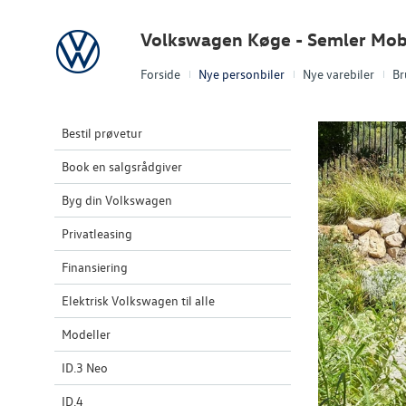
Volkswagen
Volkswagen Køge - Semler Mobi
Forside
Nye personbiler
Nye varebiler
Br
Bestil prøvetur
Book en salgsrådgiver
Byg din Volkswagen
Privatleasing
Finansiering
Elektrisk Volkswagen til alle
Modeller
ID.3 Neo
ID.4