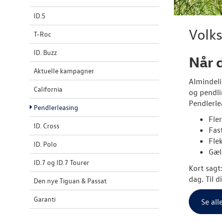
ID.5
Volk
T-Roc
ID. Buzz
Når 
Aktuelle kampagner
Almindeli
California
og pendli
Pendlerle
Pendlerleasing
Fle
ID. Cross
Fas
Flek
ID. Polo
Gæl
ID.7 og ID.7 Tourer
Kort sagt
dag. Til d
Den nye Tiguan & Passat
Garanti
Se all