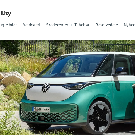
lity
ugte biler
Værksted
Skadecenter
Tilbehør
Reservedele
Nyhed