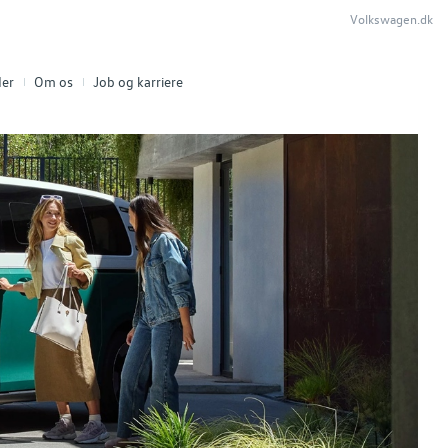
Volkswagen.dk
er
Om os
Job og karriere