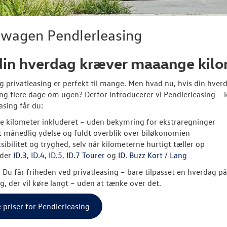
swagen Pendlerleasing
din hverdag kræver maaange kil
g privatleasing er perfekt til mange. Men hvad nu, hvis din hv
ng flere dage om ugen? Derfor introducerer vi Pendlerleasing – l
asing får du:
re kilometer inkluderet – uden bekymring for ekstraregninger
t månedlig ydelse og fuldt overblik over biløkonomien
sibilitet og tryghed, selv når kilometerne hurtigt tæller op
der
ID.3
,
ID.4
,
ID.5
,
ID.7 Tourer
og
ID. Buzz Kort
/
Lang
: Du får friheden ved privatleasing – bare tilpasset en hverdag på 
ig, der vil køre langt – uden at tænke over det.
e priser for Pendlerleasing