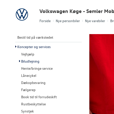
Volkswagen
Volkswagen Køge - Semler Mobi
Forside
Nye personbiler
Nye varebiler
Br
Bestil tid på værkstedet
Koncepter og services
Vejhjælp
Biludlejning
Hente/bringe service
Lånecykel
Dækopbevaring
Fælgerep
Book tid til forrudeskift
Rustbeskyttelse
Synstjek