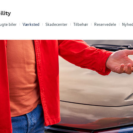
lity
ugte biler
Værksted
Skadecenter
Tilbehør
Reservedele
Nyhed