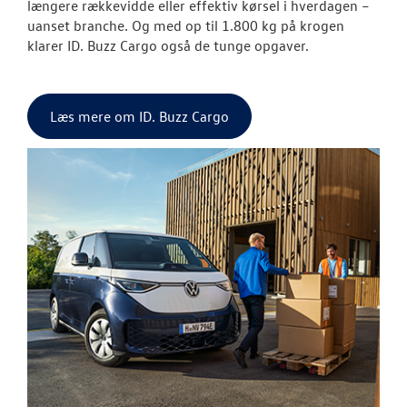
BRUGTE BILER
længere rækkevidde eller effektiv kørsel i hverdagen –
uanset branche. Og med op til 1.800 kg på krogen
klarer ID. Buzz Cargo også de tunge opgaver.
VÆRKSTED
SKADECENTER
Læs mere om ID. Buzz Cargo
TILBEHØR
RESERVEDELE
NYHEDER
OM OS
JOB OG KARRI