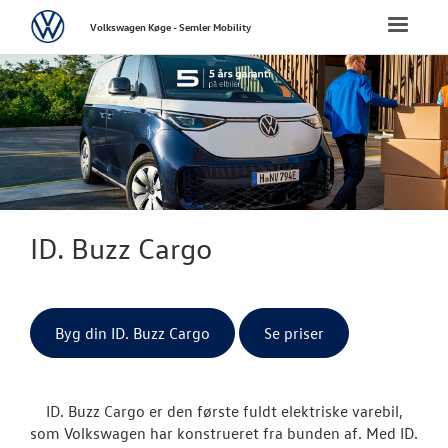
Volkswagen
Toggle
Volkswagen Køge - Semler Mobility
naviga
FORSIDE
NYE PERSONBI
NYE VAREBILER
Bestil prøvetu
ID. Buzz Cargo
ErhvervsCente
Modeller
Byg din ID. Buzz Cargo
Se priser
ID. Buzz Car
ID. Buzz Cargo er den første fuldt elektriske varebil,
Caddy Cargo
som Volkswagen har konstrueret fra bunden af. Med ID.