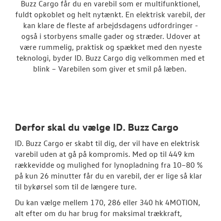
Buzz Cargo får du en varebil som er multifunktionel,
Vans
fuldt opkoblet og helt nytænkt. En elektrisk varebil, der
kan klare de fleste af arbejdsdagens udfordringer -
Crafter
også i storbyens smalle gader og stræder. Udover at
være rummelig, praktisk og spækket med den nyeste
Transporter
teknologi, byder ID. Buzz Cargo dig velkommen med et
blink – Varebilen som giver et smil på læben.
Amarok
e-Transporte
Transporter 
Derfor skal du vælge ID. Buzz Cargo
Finansiering
ID. Buzz Cargo er skabt til dig, der vil have en elektrisk
varebil uden at gå på kompromis. Med op til 449 km
Byg din Volks
rækkevidde og mulighed for lynopladning fra 10–80 %
på kun 26 minutter får du en varebil, der er lige så klar
Book en salgs
til bykørsel som til de længere ture.
Garanti
Du kan vælge mellem 170, 286 eller 340 hk 4MOTION,
alt efter om du har brug for maksimal trækkraft,