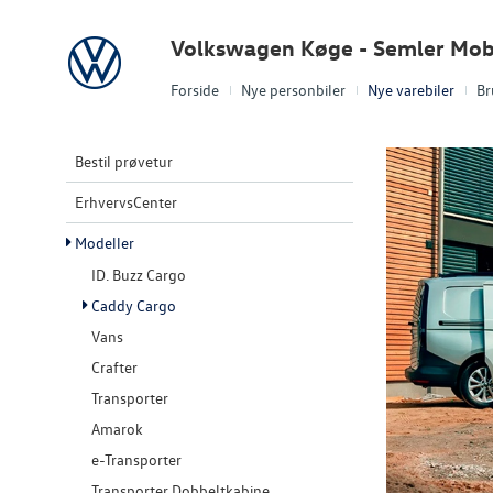
Volkswagen
Volkswagen Køge - Semler Mobi
Forside
Nye personbiler
Nye varebiler
Br
Bestil prøvetur
ErhvervsCenter
Modeller
ID. Buzz Cargo
Caddy Cargo
Vans
Crafter
Transporter
Amarok
e-Transporter
Transporter Dobbeltkabine