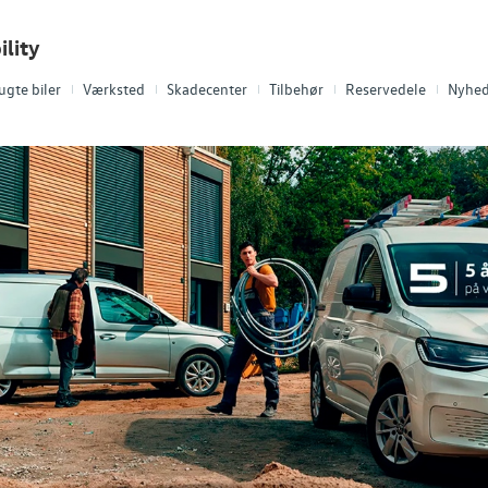
lity
ugte biler
Værksted
Skadecenter
Tilbehør
Reservedele
Nyhed