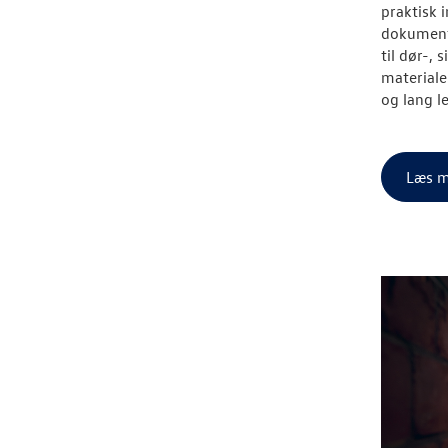
praktisk 
dokumente
til dør-,
materiale
og lang l
Læs m