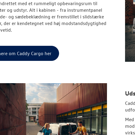
indrettet med et rummeligt opbevaringsrum til
r og udstyr. Alt i kabinen - fra instrumentpanel
 side- og sædebeklædning er fremstillet i slidstærke
r, der er kendetegnet ved høj modstandsdygtighed
evetid.
ere om Caddy Cargo her
Uds
Cadd
udfo
Med 
mode
virk