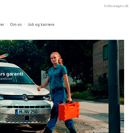
Volkswagen.dk
er
Om os
Job og karriere