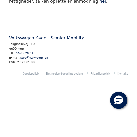
rettigheder, så kan oprette en anmodning
her
.
RESERVEDELE
NYHEDER
OM OS
Volkswagen Køge - Semler Mobility
Tangmosevej 110
4600 Køge
JOB OG KARRI
Tlf.:
56 65 20 01
E-mail:
salg@vw-koege.dk
CVR: 27 26 81 88
Cookiepolitik
Betingelser for online booking
Privatlivspolitik
Kontakt