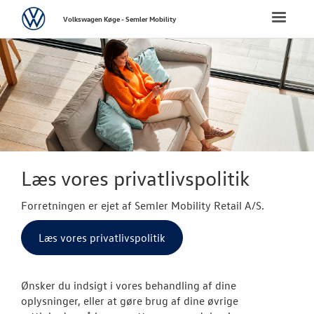
Volkswagen
Toggle
Volkswagen Køge - Semler Mobility
naviga
FORSIDE
NYE PERSONBI
NYE VAREBILER
BRUGTE BILER
Læs vores privatlivspolitik
Forretningen er ejet af Semler Mobility Retail A/S.
VÆRKSTED
Læs vores privatlivspolitik
SKADECENTER
TILBEHØR
Ønsker du indsigt i vores behandling af dine
oplysninger, eller at gøre brug af dine øvrige