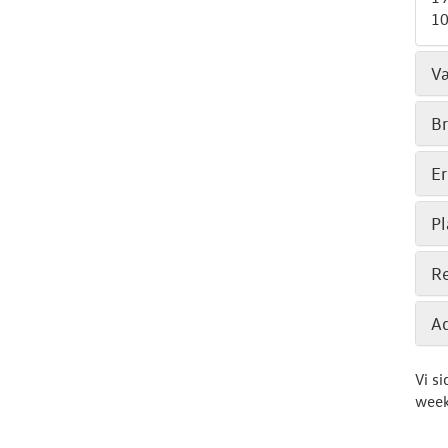
10
V
Br
Er
P
Re
Ad
Vi s
week