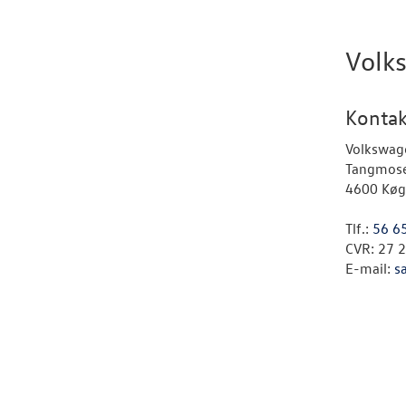
Volk
Kontak
Volkswage
Tangmose
4600 Køg
Tlf.:
56 6
CVR: 27 
E-mail:
s