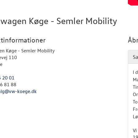
swagen Køge - Semler Mobility
tinformationer
Åbn
n Køge - Semler Mobility
Sa
vej 110
e
I 
5 20 01
M
26 81 88
Ti
alg@vw-koege.dk
O
To
Fr
Lø
Vi
19