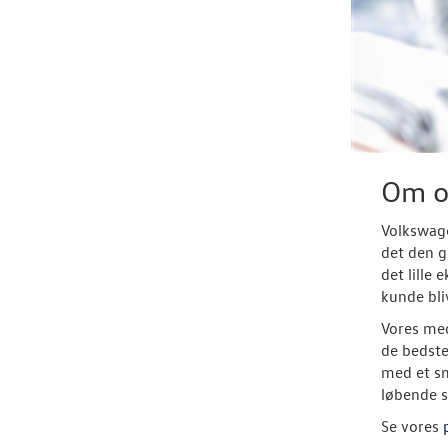
Om o
Volkswage
det den g
det lille
kunde bli
Vores med
de bedste
med et sm
løbende så
Se vores