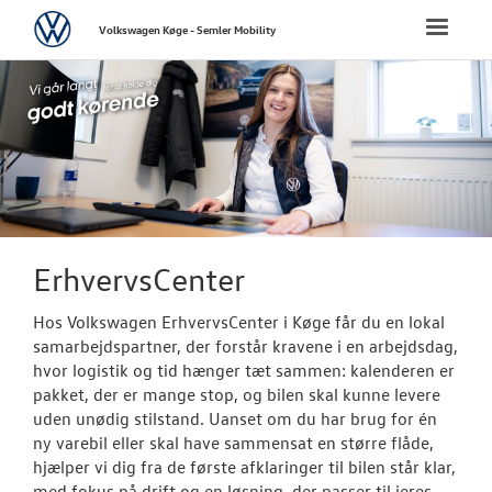
Volkswagen
Toggle
Volkswagen Køge - Semler Mobility
naviga
FORSIDE
NYE PERSONBI
NYE VAREBILER
Bestil prøvetu
ErhvervsCenter
ErhvervsCente
Hos Volkswagen ErhvervsCenter i Køge får du en lokal
samarbejdspartner, der forstår kravene i en arbejdsdag,
Modeller
hvor logistik og tid hænger tæt sammen: kalenderen er
pakket, der er mange stop, og bilen skal kunne levere
Finansiering
uden unødig stilstand. Uanset om du har brug for én
ny varebil eller skal have sammensat en større flåde,
Byg din Volks
hjælper vi dig fra de første afklaringer til bilen står klar,
med fokus på drift og en løsning, der passer til jeres