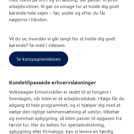
Book en salgs
arbejdsrutiner. Vi gør os umage for at holde dig godt
kørende hele vejen – før, under og efter du får
Garanti
nøglerne i hånden.
BRUGTE BILER
Vil du se, hvordan vi går langt for at holde dig godt
kørende? Se med i videoen.
VÆRKSTED
Se kampagnevideoen
SKADECENTER
TILBEHØR
Kundetilpassede erhvervsløsninger
Volkswagen Erhvervsbiler er skabt til at fungere i
RESERVEDELE
hverdagen, når bilen er et arbejdsredskab. I Køge får du
adgang til hele programmet, og vi hjælper dig med at
NYHEDER
vælge den rigtige sammensætning af udstyr, tilbehør
og eventuel opbygning, så bilen passer til opgaven fra
første tur. Har du behov for specialindretning,
OM OS
opbygning eller firmalogo, kan vi levere en færdig