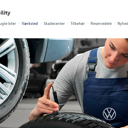
lity
ugte biler
Værksted
Skadecenter
Tilbehør
Reservedele
Nyhed