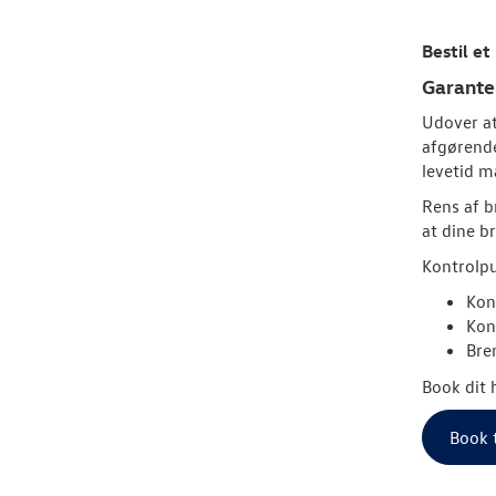
Bestil e
Garanter
Udover at
afgørende
levetid m
Rens af b
at dine b
Kontrolpu
Kon
Kon
Bre
Book dit h
Book 