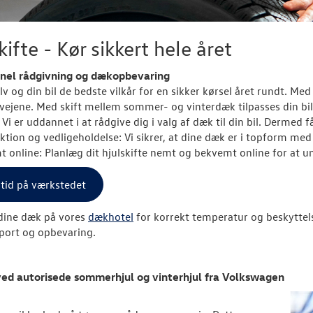
kifte - Kør sikkert hele året
onel rådgivning og dækopbevaring
lv og din bil de bedste vilkår for en sikker kørsel året rundt. Med 
 vejene. Med skift mellem sommer- og vinterdæk tilpasses din bils
 Vi er uddannet i at rådgive dig i valg af dæk til din bil. Dermed f
tion og vedligeholdelse: Vi sikrer, at dine dæk er i topform med
 online: Planlæg dit hjulskifte nemt og bekvemt online for at u
tid på værkstedet
dine dæk på vores
dækhotel
for korrekt temperatur og beskyttel
port og opbevaring.
ved autorisede sommerhjul og vinterhjul fra Volkswagen