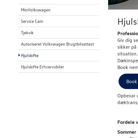
MinVolkswagen
Hjuls
Service Cam
Tjekvik
Professi
Giv dig se
Autoriseret Volkswagen Brugtbilsattest
sikker på
situation.
Hjulskifte
Dækinspek
Hjulskifte Erhvervsbiler
Book nemt
Book 
Opbevar 
dæktrans
Fordele 
Sommer