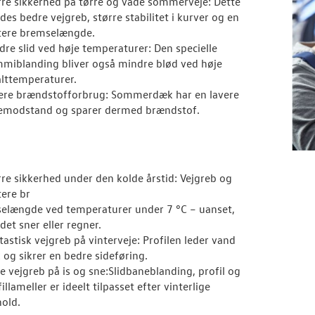
rre sikkerhed på tørre og våde sommerveje: Dette
des bedre vejgreb, større stabilitet i kurver og en
tere bremselængde.
dre slid ved høje temperaturer: Den specielle
miblanding bliver også mindre blød ved høje
alttemperaturer.
ere brændstofforbrug: Sommerdæk har en lavere
lemodstand og sparer d
ermed brændstof.
rre sikkerhed under den kolde årstid: Vejgreb og
tere br
elængde ved temperaturer under 7 °C – uanset,
det sner eller regner.
tastisk vejgreb på vinterveje: Profilen leder vand
 og sikrer en bedre sideføring.
e vejgreb på is og sne:Slidbaneblanding, profil og
illameller er ideelt tilpasset efter vinterlige
hold.