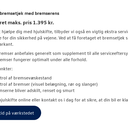
t bremsetjek med bremserens
et maks. pris 1.395 kr.
 hjælpe dig med hjulskifte, tilbyder vi også en vigtig ekstra se
 for din sikkerhed på vejene. Ved at få foretaget et bremsetjek
arkant.
remser anbefales generelt som supplement til alle serviceeftersyn
remser fungerer optimalt under alle forhold.
nkter:
trol af bremsevæskestand
trol af bremser (visuel belægning, rør og slanger)
mserne bliver adskilt, renset og smurt
julskifte online eller kontakt os i dag for at sikre, at din bil er kl
tid på værkstedet