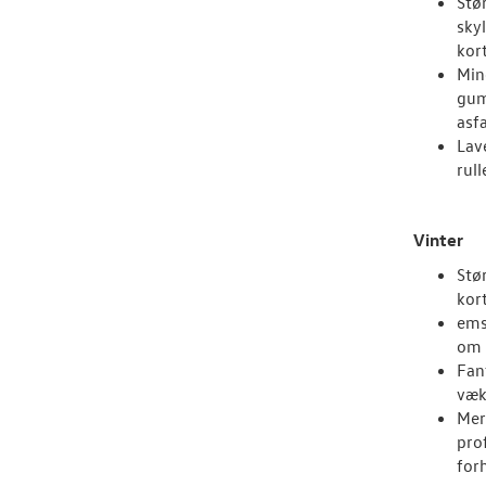
Stø
skyl
kor
Min
gum
asf
Lav
rul
Vinter
Stø
kor
ems
om 
Fan
væk
Mer
prof
for