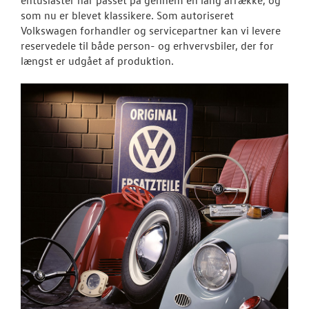
Volkswagen Cl
entusiaster har passet på gennem en lang årrække, og
som nu er blevet klassikere. Som autoriseret
Volkswagen S
Volkswagen forhandler og servicepartner kan vi levere
reservedele til både person- og erhvervsbiler, der for
længst er udgået af produktion.
RESERVEDELE
NYHEDER
OM OS
JOB OG KARRI