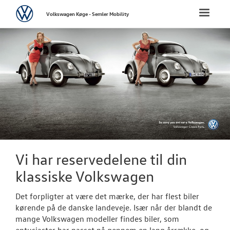
Volkswagen
Toggle
Volkswagen Køge - Semler Mobility
naviga
FORSIDE
NYE PERSONBI
NYE VAREBILER
BRUGTE BILER
VÆRKSTED
Vi har reservedelene til din
klassiske Volkswagen
SKADECENTER
Det forpligter at være det mærke, der har flest biler
TILBEHØR
kørende på de danske landeveje. Især når der blandt de
mange Volkswagen modeller findes biler, som