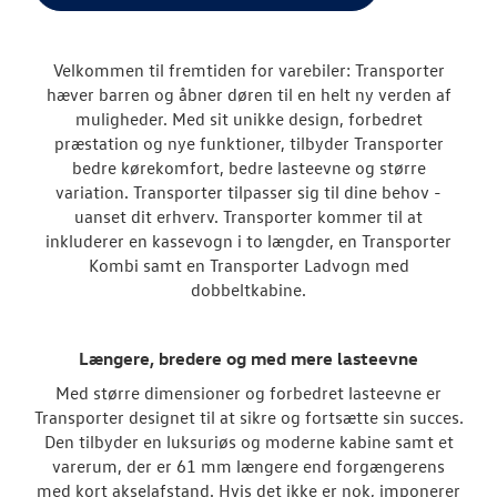
Vans
Crafter
Velkommen til fremtiden for varebiler: Transporter
hæver barren og åbner døren til en helt ny verden af
Transporter
muligheder. Med sit unikke design, forbedret
præstation og nye funktioner, tilbyder Transporter
Amarok
bedre kørekomfort, bedre lasteevne og større
variation. Transporter tilpasser sig til dine behov -
e-Transporte
uanset dit erhverv. Transporter kommer til at
inkluderer en kassevogn i to længder, en Transporter
Transporter 
Kombi samt en Transporter Ladvogn med
dobbeltkabine.
Finansiering
Byg din Volks
Længere, bredere og med mere lasteevne
Med større dimensioner og forbedret lasteevne er
Book en salgs
Transporter designet til at sikre og fortsætte sin succes.
Den tilbyder en luksuriøs og moderne kabine samt et
Garanti
varerum, der er 61 mm længere end forgængerens
med kort akselafstand. Hvis det ikke er nok, imponerer