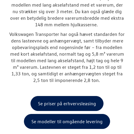
BRUGTE BILER
modellen med lang akselafstand med et varerum, der
nu strækker sig over 3 meter. Du kan også glæde dig
VÆRKSTED
over en betydelig bredere varerumsbredde med ekstra
148 mm mellem hjulkasserne.
SKADECENTER
Volkswagen Transporter har også hævet standarden for
dens lasteevne og anhængervægt, samt tilbyder mere
opbevaringsplads end nogensinde før – fra modellen
TILBEHØR
med kort akselafstand, normalt tag og 5,8 m³ varerum
til modellen med lang akselafstand, højt tag og hele 9
RESERVEDELE
m³ varerum. Lastevnen er steget fra 1,2 ton til op til
1,33 ton, og samtidigt er anhængervægten steget fra
2,5 ton til imponerende 2,8 ton.
NYHEDER
OM OS
Se priser på erhvervsleasing
JOB OG KARRI
Se modeller til omgående levering