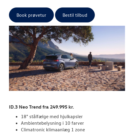
ID.7 og ID.7 T
Book prøvetur
Bestil tilbud
Den nye Tigua
Garanti
NYE VAREBILER
BRUGTE BILER
VÆRKSTED
SKADECENTER
ID.3 Neo Trend fra 249.995 kr.
TILBEHØR
18" stålfælge med hjulkapsler
Ambientebelysning i 10 farver
Climatronic klimaanlæg 1 zone
RESERVEDELE