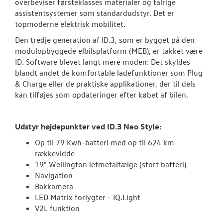
overbeviser førsteklasses materialer og talrige
assistentsystemer som standardudstyr. Det er
ID.3 Neo
topmoderne elektrisk mobilitet.
Den tredje generation af ID.3, som er bygget på den
ID.4
modulopbyggede elbilsplatform (MEB), er takket være
ID. Software blevet langt mere moden: Det skyldes
ID.5
blandt andet de komfortable ladefunktioner som Plug
& Charge eller de praktiske applikationer, der til dels
T-Roc
kan tilføjes som opdateringer efter købet af bilen.
ID. Buzz
Udstyr højdepunkter ved ID.3 Neo Style:
Aktuelle kam
Op til 79 Kwh-batteri med op til 624 km
California
rækkevidde
19" Wellington letmetalfælge (stort batteri)
Pendlerleasin
Navigation
Bakkamera
ID. Cross
LED Matrix forlygter - IQ.Light
V2L funktion
ID. Polo