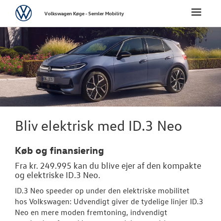
Volkswagen
Toggle
Volkswagen Køge - Semler Mobility
naviga
FORSIDE
NYE PERSONBI
Bestil prøvetu
Book en salgs
Bliv elektrisk med ID.3 Neo
Byg din Volks
Køb og finansiering
Privatleasing
Fra kr. 249.995 kan du blive ejer af den kompakte
og elektriske ID.3 Neo.
Finansiering
ID.3 Neo speeder op under den elektriske mobilitet
Elektrisk Volks
hos
Volkswagen
: Udvendigt giver de tydelige linjer ID.3
Neo en mere moden fremtoning, indvendigt
Modeller