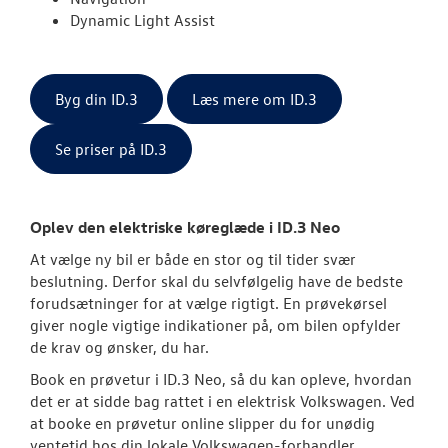
Dynamic Light Assist
Byg din ID.3
Læs mere om ID.3
Se priser på ID.3
Oplev den elektriske køreglæde i ID.3 Neo
At vælge ny bil er både en stor og til tider svær
beslutning. Derfor skal du selvfølgelig have de bedste
forudsætninger for at vælge rigtigt. En prøvekørsel
giver nogle vigtige indikationer på, om bilen opfylder
de krav og ønsker, du har.
Book en prøvetur i ID.3 Neo, så du kan opleve, hvordan
det er at sidde bag rattet i en elektrisk
Volkswagen
. Ved
at booke en prøvetur online slipper du for unødig
ventetid hos din lokale
Volkswagen
-forhandler.