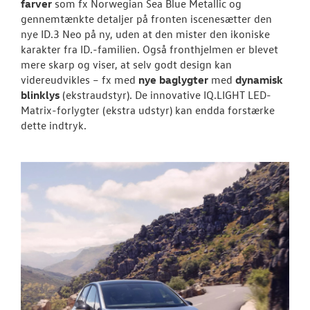
farver
som fx Norwegian Sea Blue Metallic og
gennemtænkte detaljer på fronten iscenesætter den
nye ID.3 Neo på ny, uden at den mister den ikoniske
karakter fra ID.-familien. Også fronthjelmen er blevet
mere skarp og viser, at selv godt design kan
videreudvikles – fx med
nye baglygter
med
dynamisk
blinklys
(ekstraudstyr). De innovative IQ.LIGHT LED-
Matrix-forlygter (ekstra udstyr) kan endda forstærke
dette indtryk.