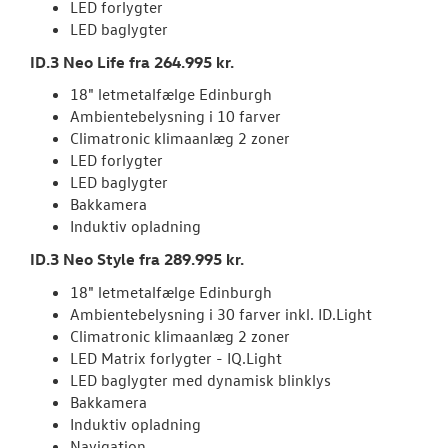
LED forlygter
LED baglygter
NYHEDER
ID.3 Neo Life fra 264.995 kr.
18" letmetalfælge Edinburgh
OM OS
Ambientebelysning i 10 farver
Climatronic klimaanlæg 2 zoner
JOB OG KARRI
LED forlygter
LED baglygter
Bakkamera
Induktiv opladning
ID.3 Neo Style fra 289.995 kr.
18" letmetalfælge Edinburgh
Ambientebelysning i 30 farver inkl. ID.Light
Climatronic klimaanlæg 2 zoner
LED Matrix forlygter - IQ.Light
LED baglygter med dynamisk blinklys
Bakkamera
Induktiv opladning
Navigation