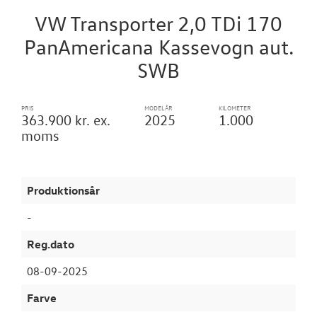
VW Transporter 2,0 TDi 170
Garantiordnin
PanAmericana Kassevogn aut.
VÆRKSTED
SWB
SKADECENTER
PRIS
MODELÅR
KILOMETER
363.900 kr. ex.
2025
1.000
moms
TILBEHØR
RESERVEDELE
Produktionsår
NYHEDER
-
Reg.dato
OM OS
08-09-2025
JOB OG KARRI
Farve