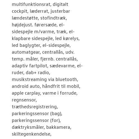
multifunktionsrat, digitalt
cockpit, læderrat, justerbar
lændestøtte, stofindtræk,
højdejust. førersæde, el-
sidespejle m/varme, træk, el-
klapbare sidespejle, led kørelys,
led baglygter, el-sidespejle,
automatgear, centrallås, udv.
temp. måler, fjernb. centrallås,
adaptiv fartpilot, sædevarme, el-
ruder, dab+ radio,
musikstreaming via bluetooth,
android auto, håndfrit til mobil,
apple carplay, varme i forrude,
regnsensor,
træthedsregistrering,
parkeringssensor (bag),
parkeringssensor (for),
dæktryksmåler, bakkamera,
skiltegenkendelse,