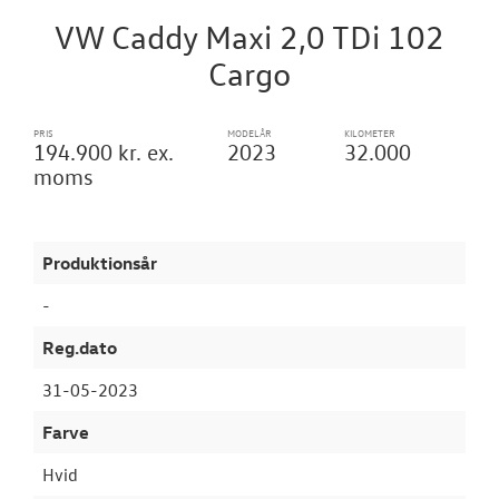
VW Caddy Maxi 2,0 TDi 102
Garantiordnin
Cargo
VÆRKSTED
PRIS
MODELÅR
KILOMETER
194.900 kr. ex.
2023
32.000
SKADECENTER
moms
TILBEHØR
Produktionsår
RESERVEDELE
-
NYHEDER
Reg.dato
31-05-2023
OM OS
Farve
JOB OG KARRI
Hvid