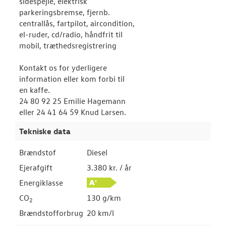
sidespejle, elektrisk
parkeringsbremse, fjernb.
centrallås, fartpilot, aircondition,
el-ruder, cd/radio, håndfrit til
mobil, træthedsregistrering
Kontakt os for yderligere
information eller kom forbi til
en kaffe.
24 80 92 25 Emilie Hagemann
eller 24 41 64 59 Knud Larsen.
Tekniske data
Brændstof
Diesel
Ejerafgift
3.380 kr. / år
Energiklasse
CO
130 g/km
2
Brændstofforbrug
20 km/l