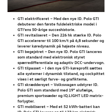
RESERVEDELE
NYHEDER
GTI elektrificeret – Med den nye ID. Polo GTI
debuterer den første fuldelektriske model i
Tilmeld dig V
GTI’ens 50-årige succeshistorie.
Danmarks nyh
GTI revitaliseret – Den 226 hk stærke ID. Polo
GTI accelererer til 100 km/t på 6,8 sekunder og
Aktuelt
leverer køredynamik på højeste niveau.
GTI begejstret – Den nye ID. Polo GTI lanceres
OM OS
som standard med elektronisk styret
spærredifferentiale og adaptiv DCC-undervogn.
GTI tilpasset – I den nye GTI-køreprofil sættes
JOB OG KARRI
alle systemer i dynamisk tilstand, og cockpittet
vises i et særligt farve- og grafiktema.
GTI skræddersyet – Volkswagen udstyrer ID.
Polo GTI som standard med 19" alufælge,
premium sportssæder og IQ.LIGHT LED matrix-
forlygter.
GTI mobiliseret – Med et 52 kWh-batteri kan
ID. Polo GTI leverer op til 423 km elektrisk