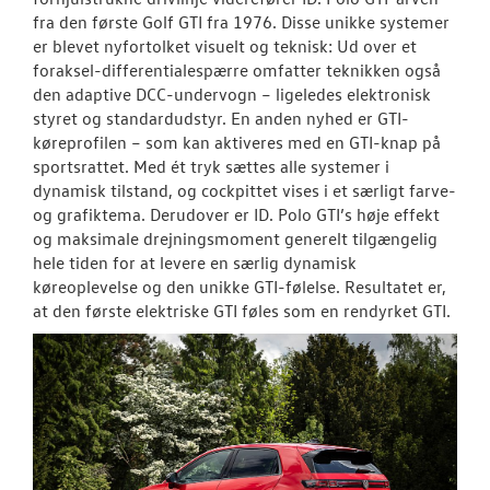
fra den første Golf GTI fra 1976. Disse unikke systemer
er blevet nyfortolket visuelt og teknisk: Ud over et
foraksel-differentialespærre omfatter teknikken også
den adaptive DCC-undervogn – ligeledes elektronisk
styret og standardudstyr. En anden nyhed er GTI-
køreprofilen – som kan aktiveres med en GTI-knap på
sportsrattet. Med ét tryk sættes alle systemer i
dynamisk tilstand, og cockpittet vises i et særligt farve-
og grafiktema. Derudover er ID. Polo GTI’s høje effekt
og maksimale drejningsmoment generelt tilgængelig
hele tiden for at levere en særlig dynamisk
køreoplevelse og den unikke GTI-følelse. Resultatet er,
at den første elektriske GTI føles som en rendyrket GTI.