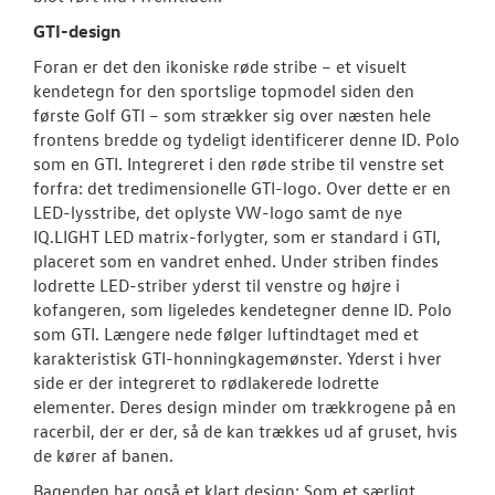
GTI-design
Foran er det den ikoniske røde stribe – et visuelt
kendetegn for den sportslige topmodel siden den
første Golf GTI – som strækker sig over næsten hele
frontens bredde og tydeligt identificerer denne ID. Polo
som en GTI. Integreret i den røde stribe til venstre set
forfra: det tredimensionelle GTI-logo. Over dette er en
LED-lysstribe, det oplyste VW-logo samt de nye
IQ.LIGHT LED matrix-forlygter, som er standard i GTI,
placeret som en vandret enhed. Under striben findes
lodrette LED-striber yderst til venstre og højre i
kofangeren, som ligeledes kendetegner denne ID. Polo
som GTI. Længere nede følger luftindtaget med et
karakteristisk GTI-honningkagemønster. Yderst i hver
side er der integreret to rødlakerede lodrette
elementer. Deres design minder om trækkrogene på en
racerbil, der er der, så de kan trækkes ud af gruset, hvis
de kører af banen.
Bagenden har også et klart design: Som et særligt