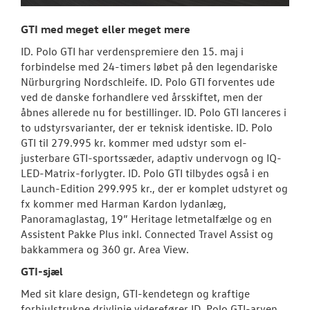
GTI med meget eller meget mere
ID. Polo GTI har verdenspremiere den 15. maj i
forbindelse med 24-timers løbet på den legendariske
Nürburgring Nordschleife. ID. Polo GTI forventes ude
ved de danske forhandlere ved årsskiftet, men der
åbnes allerede nu for bestillinger. ID. Polo GTI lanceres i
to udstyrsvarianter, der er teknisk identiske. ID. Polo
GTI til 279.995 kr. kommer med udstyr som el-
justerbare GTI-sportssæder, adaptiv undervogn og IQ-
LED-Matrix-forlygter. ID. Polo GTI tilbydes også i en
Launch-Edition 299.995 kr., der er komplet udstyret og
fx kommer med Harman Kardon lydanlæg,
Panoramaglastag, 19” Heritage letmetalfælge og en
Assistent Pakke Plus inkl. Connected Travel Assist og
bakkammera og 360 gr. Area View.
GTI-sjæl
Med sit klare design, GTI-kendetegn og kraftige
forhjulstrukne drivlinje viderefører ID. Polo GTI-arven