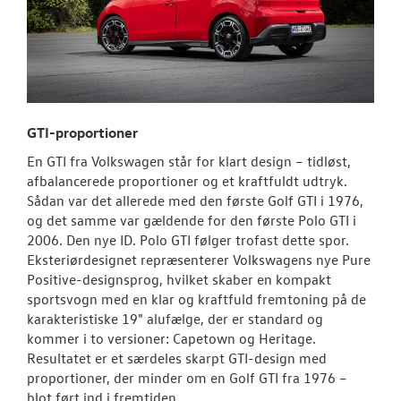
GTI-proportioner
En GTI fra Volkswagen står for klart design – tidløst,
afbalancerede proportioner og et kraftfuldt udtryk.
Sådan var det allerede med den første Golf GTI i 1976,
og det samme var gældende for den første Polo GTI i
2006. Den nye ID. Polo GTI følger trofast dette spor.
Eksteriørdesignet repræsenterer Volkswagens nye Pure
Positive-designsprog, hvilket skaber en kompakt
sportsvogn med en klar og kraftfuld fremtoning på de
karakteristiske 19" alufælge, der er standard og
kommer i to versioner: Capetown og Heritage.
Resultatet er et særdeles skarpt GTI-design med
proportioner, der minder om en Golf GTI fra 1976 –
blot ført ind i fremtiden.