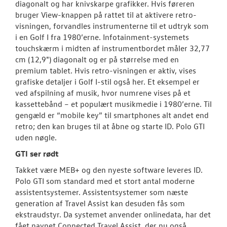
diagonalt og har knivskarpe grafikker. Hvis føreren
bruger View-knappen på rattet til at aktivere retro-
visningen, forvandles instrumenterne til et udtryk som
i en Golf I fra 1980’erne. Infotainment-systemets
touchskærm i midten af instrumentbordet måler 32,77
cm (12,9") diagonalt og er på størrelse med en
premium tablet. Hvis retro-visningen er aktiv, vises
grafiske detaljer i Golf I-stil også her. Et eksempel er
ved afspilning af musik, hvor numrene vises på et
kassettebånd – et populært musikmedie i 1980’erne. Til
gengæld er “mobile key” til smartphones alt andet end
retro; den kan bruges til at åbne og starte ID. Polo GTI
uden nøgle.
GTI ser rødt
Takket være MEB+ og den nyeste software leveres ID.
Polo GTI som standard med et stort antal moderne
assistentsystemer. Assistentsystemer som næste
generation af Travel Assist kan desuden fås som
ekstraudstyr. Da systemet anvender onlinedata, har det
fået navnet Connected Travel Assist, der nu også