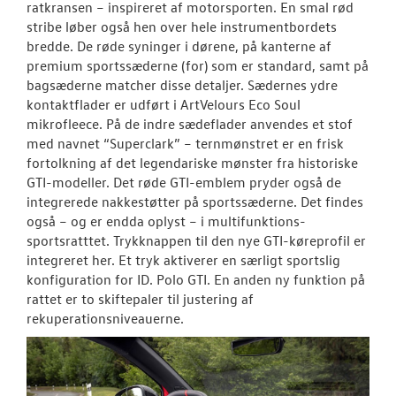
ratkransen – inspireret af motorsporten. En smal rød
stribe løber også hen over hele instrumentbordets
bredde. De røde syninger i dørene, på kanterne af
premium sportssæderne (for) som er standard, samt på
bagsæderne matcher disse detaljer. Sædernes ydre
kontaktflader er udført i ArtVelours Eco Soul
mikrofleece. På de indre sædeflader anvendes et stof
med navnet “Superclark” – ternmønstret er en frisk
fortolkning af det legendariske mønster fra historiske
GTI-modeller. Det røde GTI-emblem pryder også de
integrerede nakkestøtter på sportssæderne. Det findes
også – og er endda oplyst – i multifunktions-
sportsratttet. Trykknappen til den nye GTI-køreprofil er
integreret her. Et tryk aktiverer en særligt sportslig
konfiguration for ID. Polo GTI. En anden ny funktion på
rattet er to skiftepaler til justering af
rekuperationsniveauerne.