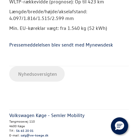
WLTP-rækkevidde (prognose): Op til 423 km
Længde/bredde/højde/akselafstand:
4.097/1.816/1.515/2.599 mm
Min. EU-køreklar vægt: fra 1.540 kg (52 kWh)
Pressemeddelelsen blev sendt med Mynewsdesk
Nyhedsoversigten
Volkswagen Køge - Semler Mobility
Tangmosevej 110
4600 Køge
Tlf.:
56 65 20 01
E-mail:
salg@vw-koege.dk