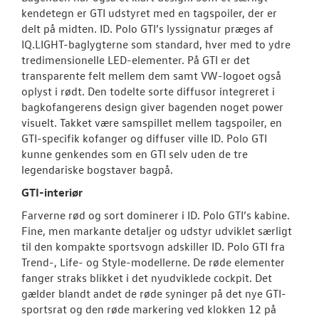
kendetegn er GTI udstyret med en tagspoiler, der er
delt på midten. ID. Polo GTI’s lyssignatur præges af
IQ.LIGHT-baglygterne som standard, hver med to ydre
tredimensionelle LED-elementer. På GTI er det
transparente felt mellem dem samt VW-logoet også
oplyst i rødt. Den todelte sorte diffusor integreret i
bagkofangerens design giver bagenden noget power
visuelt. Takket være samspillet mellem tagspoiler, en
GTI-specifik kofanger og diffuser ville ID. Polo GTI
kunne genkendes som en GTI selv uden de tre
legendariske bogstaver bagpå.
GTI-interiør
Farverne rød og sort dominerer i ID. Polo GTI’s kabine.
Fine, men markante detaljer og udstyr udviklet særligt
til den kompakte sportsvogn adskiller ID. Polo GTI fra
Trend-, Life- og Style-modellerne. De røde elementer
fanger straks blikket i det nyudviklede cockpit. Det
gælder blandt andet de røde syninger på det nye GTI-
sportsrat og den røde markering ved klokken 12 på