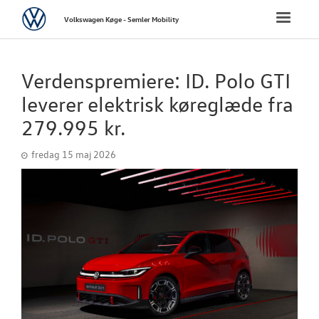
Volkswagen
Toggle
Volkswagen Køge - Semler Mobility
naviga
FORSIDE
Verdenspremiere: ID. Polo GTI
NYE PERSONBI
leverer elektrisk køreglæde fra
279.995 kr.
NYE VAREBILER
fredag 15 maj 2026
BRUGTE BILER
VÆRKSTED
SKADECENTER
TILBEHØR