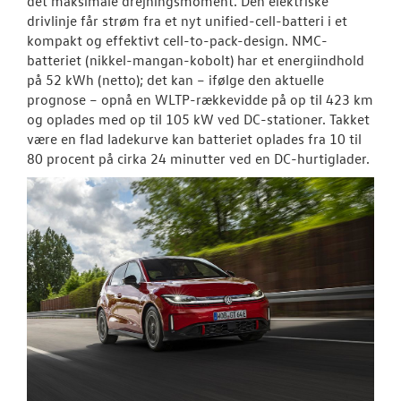
det maksimale drejningsmoment. Den elektriske
drivlinje får strøm fra et nyt unified-cell-batteri i et
kompakt og effektivt cell-to-pack-design. NMC-
batteriet (nikkel-mangan-kobolt) har et energiindhold
på 52 kWh (netto); det kan – ifølge den aktuelle
prognose – opnå en WLTP-rækkevidde på op til 423 km
og oplades med op til 105 kW ved DC-stationer. Takket
være en flad ladekurve kan batteriet oplades fra 10 til
80 procent på cirka 24 minutter ved en DC-hurtiglader.