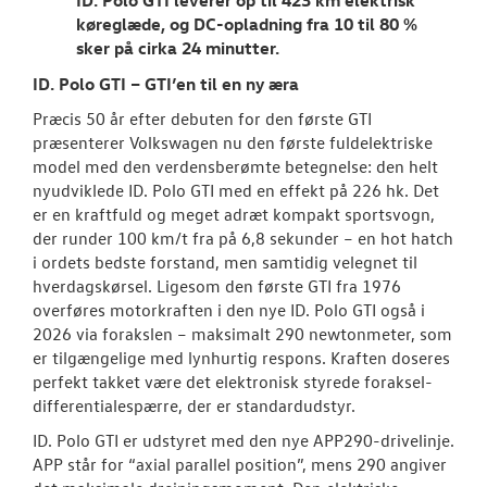
køreglæde, og DC-opladning fra 10 til 80 %
sker på cirka 24 minutter.
ID. Polo GTI – GTI’en til en ny æra
Præcis 50 år efter debuten for den første GTI
præsenterer Volkswagen nu den første fuldelektriske
model med den verdensberømte betegnelse: den helt
nyudviklede ID. Polo GTI med en effekt på 226 hk. Det
er en kraftfuld og meget adræt kompakt sportsvogn,
der runder 100 km/t fra på 6,8 sekunder – en hot hatch
i ordets bedste forstand, men samtidig velegnet til
hverdagskørsel. Ligesom den første GTI fra 1976
overføres motorkraften i den nye ID. Polo GTI også i
2026 via forakslen – maksimalt 290 newtonmeter, som
er tilgængelige med lynhurtig respons. Kraften doseres
perfekt takket være det elektronisk styrede foraksel-
differentialespærre, der er standardudstyr.
ID. Polo GTI er udstyret med den nye APP290-drivelinje.
APP står for “axial parallel position”, mens 290 angiver