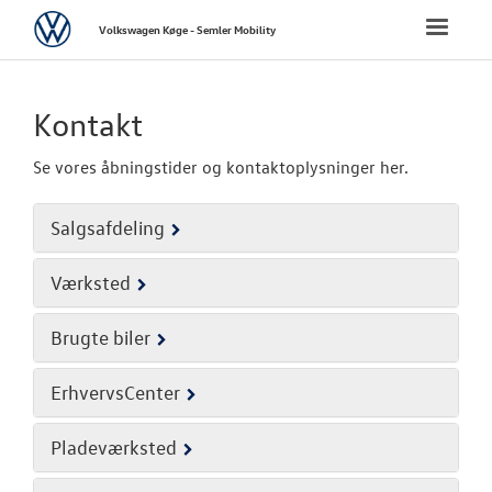
Volkswagen
Toggle
Volkswagen Køge - Semler Mobility
naviga
FORSIDE
Kontakt
NYE PERSONBI
Se vores åbningstider og kontaktoplysninger her.
NYE VAREBILER
Salgsafdeling
BRUGTE BILER
Værksted
VÆRKSTED
Brugte biler
SKADECENTER
ErhvervsCenter
TILBEHØR
Pladeværksted