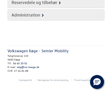
RESERVEDELE
Reservedele og tilbehør
NYHEDER
Administration
OM OS
Personale
Volkswagen Køge - Semler Mobility
Kontakt
Tangmosevej 110
4600 Køge
Forbrugerkla
Tlf.:
56 65 20 01
E-mail:
salg@vw-koege.dk
CVR: 27 26 81 88
Betingelser
Cookiepolitik
Betingelser for online booking
Privatlivspolitik
Kontakt
Samtykke
JOB OG KARRI